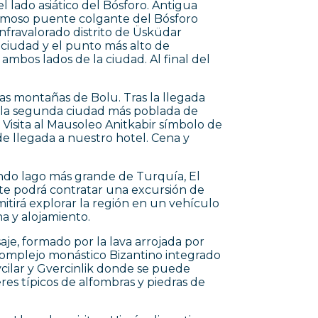
el lado asiático del Bósforo. Antigua
famoso puente colgante del Bósforo
infravalorado distrito de Üsküdar
la ciudad y el punto más alto de
ambos lados de la ciudad. Al final del
as montañas de Bolu. Tras la llegada
 y la segunda ciudad más poblada de
Visita al Mausoleo Anitkabir símbolo de
de llegada a nuestro hotel. Cena y
ndo lago más grande de Turquía, El
nte podrá contratar una excursión de
tirá explorar la región en un vehículo
na y alojamiento.
saje, formado por la lava arrojada por
 complejo monástico Bizantino integrado
Avcilar y Gvercinlik donde se puede
res típicos de alfombras y piedras de