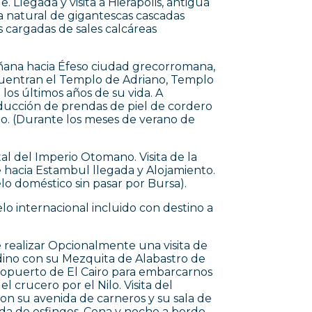
legada y visita a Hierápolis, antigua
la natural de gigantescas cascadas
as cargadas de sales calcáreas
ñana hacia Éfeso ciudad grecorromana,
cuentran el Templo de Adriano, Templo
ó los últimos años de su vida. A
ducción de prendas de piel de cordero
nto. (Durante los meses de verano de
l del Imperio Otomano. Visita de la
 hacia Estambul llegada y Alojamiento.
lo doméstico sin pasar por Bursa).
lo internacional incluido con destino a
 realizar Opcionalmente una visita de
adino con su Mezquita de Alabastro de
Aeropuerto de El Cairo para embarcarnos
 crucero por el Nilo. Visita del
n su avenida de carneros y su sala de
ida de esfinges. Cena y noche a bordo