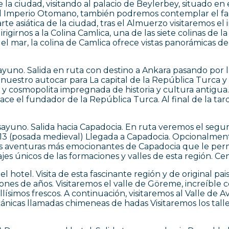
e la ciudad, visitando al palacio de Beylerbey, situado en 
del Imperio Otomano, también podremos contemplar el 
e asiática de la ciudad, tras el Almuerzo visitaremos el 
irigirnos a la Colina Camlica, una de las siete colinas de 
l mar, la colina de Camlica ofrece vistas panorámicas de 
uno. Salida en ruta con destino a Ankara pasando por l
 nuestro autocar para La capital de la República Turca
 cosmopolita impregnada de historia y cultura antigua. 
ace el fundador de la República Turca. Al final de la tar
ayuno. Salida hacia Capadocia. En ruta veremos el segu
o 13 (posada medieval) Llegada a Capadocia. Opcionalme
as aventuras más emocionantes de Capadocia que le permi
jes únicos de las formaciones y valles de esta región. Ce
hotel. Visita de esta fascinante región y de original pai
lones de años. Visitaremos el valle de Göreme, increíble
llísimos frescos. A continuación, visitaremos al Valle de 
lcánicas llamadas chimeneas de hadas Visitaremos los talle