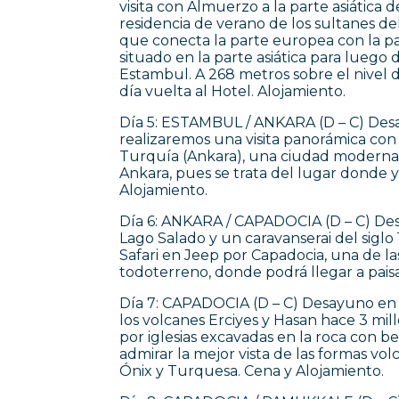
visita con Almuerzo a la parte asiática d
residencia de verano de los sultanes 
que conecta la parte europea con la part
situado en la parte asiática para luego d
Estambul. A 268 metros sobre el nivel de
día vuelta al Hotel. Alojamiento.
Día 5: ESTAMBUL / ANKARA (D – C) Desay
realizaremos una visita panorámica con
Turquía (Ankara), una ciudad moderna y
Ankara, pues se trata del lugar donde y
Alojamiento.
Día 6: ANKARA / CAPADOCIA (D – C) Des
Lago Salado y un caravanserai del sigl
Safari en Jeep por Capadocia, una de l
todoterreno, donde podrá llegar a paisa
Día 7: CAPADOCIA (D – C) Desayuno en el 
los volcanes Erciyes y Hasan hace 3 mil
por iglesias excavadas en la roca con be
admirar la mejor vista de las formas vo
Ónix y Turquesa. Cena y Alojamiento.