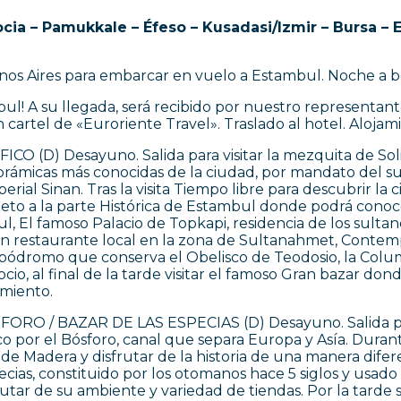
cia – Pamukkale – Éfeso – Kusadasi/Izmir – Bursa – 
os Aires para embarcar en vuelo a Estambul. Noche a b
! A su llegada, será recibido por nuestro representante 
cartel de «Euroriente Travel». Traslado al hotel. Alojam
 (D) Desayuno. Salida para visitar la mezquita de Soli
orámicas más conocidas de la ciudad, por mandato del su
rial Sinan. Tras la visita Tiempo libre para descubrir la
to a la parte Histórica de Estambul donde podrá conoce
bul, El famoso Palacio de Topkapi, residencia de los sul
 en restaurante local en la zona de Sultanahmet, Contem
Hipódromo que conserva el Obelisco de Teodosio, la Colu
io, al final de la tarde visitar el famoso Gran bazar don
amiento.
RO / BAZAR DE LAS ESPECIAS (D) Desayuno. Salida para
 por el Bósforo, canal que separa Europa y Asía. Durante
as de Madera y disfrutar de la historia de una manera dife
especias, constituido por los otomanos hace 5 siglos y usad
utar de su ambiente y variedad de tiendas. Por la tard