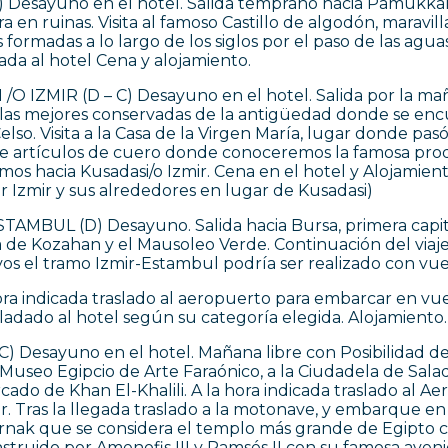
esayuno en el hotel. Salida temprano hacia Pamukkale. L
 en ruinas. Visita al famoso Castillo de algodón, maravil
es formadas a lo largo de los siglos por el paso de las agu
da al hotel Cena y alojamiento.
O IZMIR (D – C) Desayuno en el hotel. Salida por la ma
e las mejores conservadas de la antigüedad donde se en
Celso. Visita a la Casa de la Virgen María, lugar donde pas
 de artículos de cuero donde conoceremos la famosa pro
uimos hacia Kusadasi/o Izmir. Cena en el hotel y Alojamie
r Izmir y sus alrededores en lugar de Kusadasi)
TAMBUL (D) Desayuno. Salida hacia Bursa, primera capita
 de Kozahan y el Mausoleo Verde. Continuación del viaje
vos el tramo Izmir-Estambul podría ser realizado con vue
ra indicada traslado al aeropuerto para embarcar en vue
rasladado al hotel según su categoría elegida. Alojamiento.
C) Desayuno en el hotel. Mañana libre con Posibilidad de
l Museo Egipcio de Arte Faraónico, a la Ciudadela de Sal
ado de Khan El-Khalili. A la hora indicada traslado al 
 Tras la llegada traslado a la motonave, y embarque en el
rnak que se considera el templo más grande de Egipto co
truido por Amenofis III y Ramsés II con su famosa aven