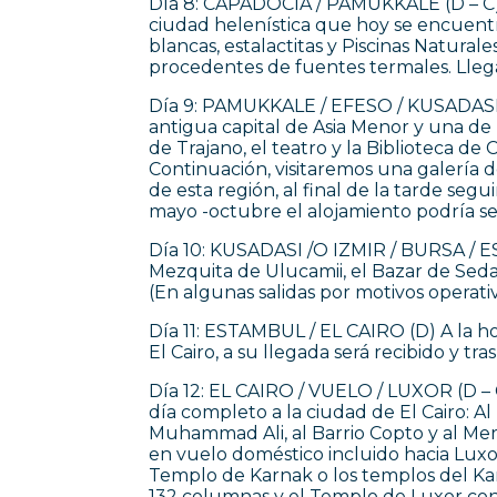
Día 8: CAPADOCIA / PAMUKKALE (D – C) D
ciudad helenística que hoy se encuentra
blancas, estalactitas y Piscinas Natural
procedentes de fuentes termales. Llega
Día 9: PAMUKKALE / EFESO / KUSADASI /
antigua capital de Asia Menor y una d
de Trajano, el teatro y la Biblioteca de 
Continuación, visitaremos una galería
de esta región, al final de la tarde seg
mayo -octubre el alojamiento podría se
Día 10: KUSADASI /O IZMIR / BURSA / ES
Mezquita de Ulucamii, el Bazar de Seda
(En algunas salidas por motivos operati
Día 11: ESTAMBUL / EL CAIRO (D) A la ho
El Cairo, a su llegada será recibido y t
Día 12: EL CAIRO / VUELO / LUXOR (D – 
día completo a la ciudad de El Cairo: A
Muhammad Ali, al Barrio Copto y al Merc
en vuelo doméstico incluido hacia Luxor.
Templo de Karnak o los templos del Ka
132 columnas y el Templo de Luxor cons