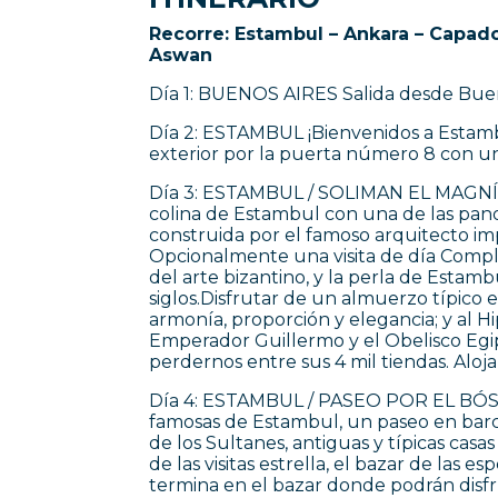
Recorre: Estambul – Ankara – Capado
Aswan
Día 1: BUENOS AIRES Salida desde Buen
Día 2: ESTAMBUL ¡Bienvenidos a Estambul
exterior por la puerta número 8 con un 
Día 3: ESTAMBUL / SOLIMAN EL MAGNÍFICO
colina de Estambul con una de las pan
construida por el famoso arquitecto impe
Opcionalmente una visita de día Comple
del arte bizantino, y la perla de Estam
siglos.Disfrutar de un almuerzo típico
armonía, proporción y elegancia; y al 
Emperador Guillermo y el Obelisco Egipc
perdernos entre sus 4 mil tiendas. Aloj
Día 4: ESTAMBUL / PASEO POR EL BÓSFO
famosas de Estambul, un paseo en barco
de los Sultanes, antiguas y típicas cas
de las visitas estrella, el bazar de las 
termina en el bazar donde podrán disfr