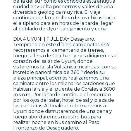
bella del sur como es conocida esta antigua
ciudad envuelta por cerros y valles de una
diversidad geológica muy rica. El viaje
continua por la cordillera de los chicas hacia
el altiplano para en horas de la tarde llegar
al poblado de Uyuni, alojamiento y cena
DIA 4 UYUNI | FULL DAY Desayuno.
Temprano en este día en camionetas 4×4
recorreremos el cementerio de trenes,
luego la feria de Colchani y nos dirigiremos al
corazón del salar de Uyuni, donde
visitaremos la Isla Volcánica Incahuasi, con su
increíble panorámica de 360 ª desde su
plaza principal, además realizaremos una
caminata entre los milenarios cardones que
habitan la isla y el puente de Corales a 3600
m.s.n.m. Por la tarde continua el recorrido
por los ojos del salar, hotel de sal y plaza de
las banderas. Al finalizar retornaremos a
Uyuni donde disfrutaremos de una cena y
luego abordaremos nuestro bus para
realizar noche en bus camino al Paso
Fronterizo de Desaguadero.